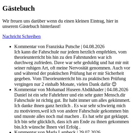
Gästebuch
Wir freuen uns darüber wenn du einen kleinen Eintrag, hier in
unserem Gästebuch hinterlasst!
Nachricht Schreiben
Kommentar von Franziska Putsche | 04.08.2026
Ich kann die Fahrschule nur jedem herzlich empfehlen, vom
theorieunterricht bis hin zu den Fahrstunden war ich
durchweg zufrieden. Dave war sehr geduldig und hat mir mit
seiner ruhigen Art, oft meine Nervosität genommen. Auch vor
und während der praktischen Prüfung hat er mir Sicherheit
gegeben. Vom Theorieunterricht bis zu praktischen Prüfung
vergingen nur 2 einhalb Monate, vielen Dank dafür 😊
Kommentar von Mohamad Huseen Abdikhader | 04.08.2026
Daniel ist ein sehr Fahrlehrer und ein sehr guter Mensch.dir
Fahrschule ist richtig gut. Ihr habt immer um alles gekümmert.
Ich danke ihnen ganz herzlich . Es war sehr schwierig mich
zu motivieren,weil ich von andere Fahrschule gekommen bin
und musste alles noch mal machen . Es hat sehr gut geklappt.
Ich bin sehr glücklich, dass ich am Ende zu ihnen gekommen
bin.Ich wünsche Ihnen viel Erfolg .
Kommentar von Marla Lambeck | 29.07.2026