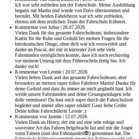
Ich war sehr zufrieden mit der Fahrschule. Meine Ausbildung
begann mit Martin und wurde von Dave übernommen und
beendet. Mit beiden Fahrlehrern war ich sehr zufrieden,
ebenso mit dem restlichen Team der Fahrschule Kühnert.
Kommentar von Julius | 28.07.2026
Vielen Dank für das gesamte Fahrschulteam, insbesondere
Katrin für die Ruhe und Geduld bei meinen Fragen für die
bürokratischen Dinge, ohne dich wär ich verzweifelt und
danke an Pascal, der mir in kürzester Zeit sehr viele
Fahrstunden ermöglichen konnte, dass ich noch rechtzeitig
vor meinem Umzug mit dem Führerschein fertig bin. Ich
danke euch!
Kommentar von Leonie | 20.07.2026
Vielen lieben Dank and das gesamte Fahrschulteam, aber
besonders an meinen super tollen Fahrlerer Martin! Danke für
deine Geduld und dass du immer an mich geglaubt hast. Ich
werde unsere Fahrstunden und deine Gesangseinlagen sehr
dolle vermissen! Du hast mich super durch die Fahrschulzeit
begleitet und immer alles super erklärt! Ganz liebe Grüße
Deine tollste Fahrschülerin Leonie ;)
Kommentar von Jasmin | 12.07.2026
Vielen Dank an Henry, der mir auf eine sehr ruhige und
souveräne Art das Fahren beigebracht hat und mir die Angst
vorm Fahren (und den Fahrstunden🙈) genommen hat. Die
Fahrschule Kühnert vermittelt einem das Fahren sowohl auf