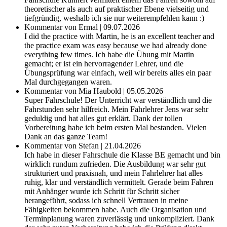
theoretischer als auch auf praktischer Ebene vielseitig und
tiefgründig, weshalb ich sie nur weiterempfehlen kann :)
Kommentar von Ermal | 09.07.2026
I did the practice with Martin, he is an excellent teacher and
the practice exam was easy because we had already done
everything few times. Ich habe die Übung mit Martin
gemacht; er ist ein hervorragender Lehrer, und die
Übungsprüfung war einfach, weil wir bereits alles ein paar
Mal durchgegangen waren.
Kommentar von Mia Haubold | 05.05.2026
Super Fahrschule! Der Unterricht war verständlich und die
Fahrstunden sehr hilfreich. Mein Fahrlehrer Jens war sehr
geduldig und hat alles gut erklärt. Dank der tollen
Vorbereitung habe ich beim ersten Mal bestanden. Vielen
Dank an das ganze Team!
Kommentar von Stefan | 21.04.2026
Ich habe in dieser Fahrschule die Klasse BE gemacht und bin
wirklich rundum zufrieden. Die Ausbildung war sehr gut
strukturiert und praxisnah, und mein Fahrlehrer hat alles
ruhig, klar und verständlich vermittelt. Gerade beim Fahren
mit Anhänger wurde ich Schritt für Schritt sicher
herangeführt, sodass ich schnell Vertrauen in meine
Fähigkeiten bekommen habe. Auch die Organisation und
Terminplanung waren zuverlässig und unkompliziert. Dank